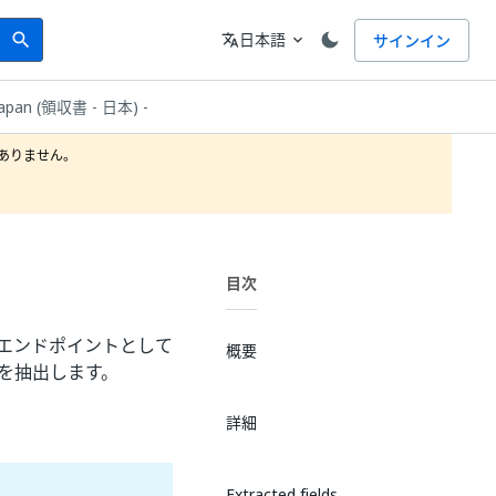
Search
言語
日本語
サインイン
search
translate
expand_more
 Japan (領収書 - 日本) -
りません。

目次
リック エンドポイントとして
概要
を抽出します。
詳細
Extracted fields