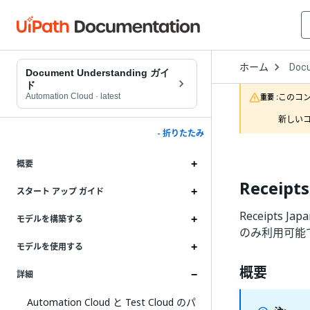
Open
ホーム
Doc
Drop
Document Understanding ガイ
to
ド
choo
Automation Cloud
·
latest
このコ
重要 :
produ
新しいコ
- 折りたたみ
概要
Receipt
スタート アップ ガイド
Receipts
モデルを構築する
のみ利用可能
モデルを使用する
概要
詳細
Automation Cloud と Test Cloud のパ