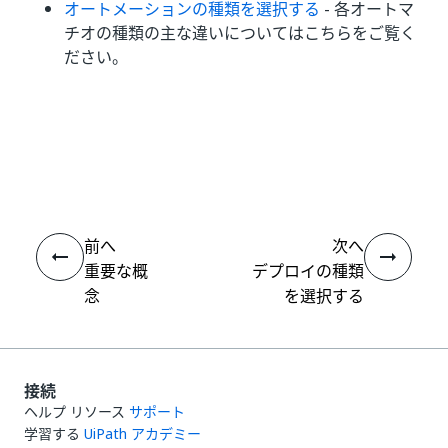
オートメーションの種類を選択する
- 各オートマ
チオの種類の主な違いについてはこちらをご覧く
ださい。
いい
はい
thumb_up
thumb_down
え
前へ
次へ
重要な概
デプロイの種類
念
を選択する
接続
ヘルプ リソース
サポート
学習する
UiPath アカデミー