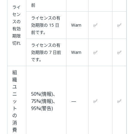
前
ライ
セン
ライセンスの有
スの
✅
✅
効期限の 15 日
Warn
有効
前です。
期限
切れ
ライセンスの有
✅
✅
効期限の 7 日前
Warn
です。
組
織
ユ
ニ
50%(情報)、
ッ
75%(情報)、
—
✅
✅
ト
95%(警告)
の
消
費