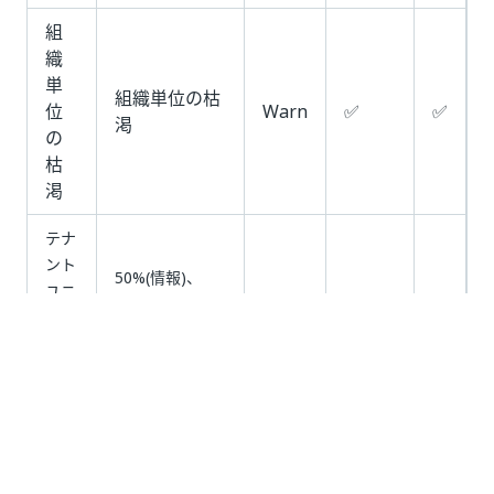
組
織
単
組織単位の枯
位
Warn
✅
✅
渇
の
枯
渇
テナ
ント
50%(情報)、
ユニ
✅
✅
75%(情報)、
—
ット
90%(警告)
の消
費
ユー
ユニファイド
ザー
プライシングへ
ライ
の切り替え後に