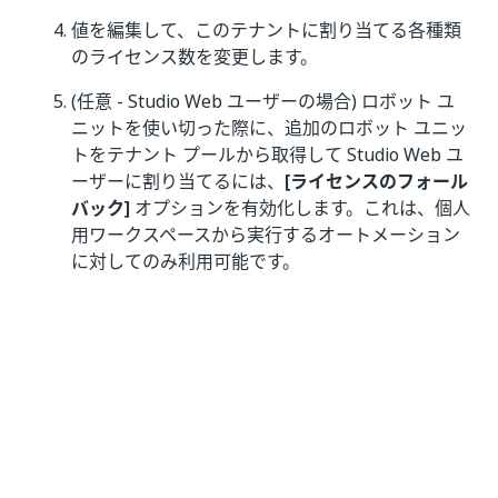
値を編集して、このテナントに割り当てる各種類
のライセンス数を変更します。
(任意 - Studio Web ユーザーの場合) ロボット ユ
ニットを使い切った際に、追加のロボット ユニッ
トをテナント プールから取得して Studio Web ユ
ーザーに割り当てるには、
[ライセンスのフォール
バック]
オプションを有効化します。これは、個人
用ワークスペースから実行するオートメーション
に対してのみ利用可能です。
完了したら、パネル下部の
[保存]
を選択します。
パネルが閉じ、
[ライセンス]
ページがすぐに更新され、
更新されたライセンスの数が表示されます。
割り当てるランタイムの数
通常、ライセンス管理は管理インターフェイスから行い
ますが、Orchestrator では特定の種類のライセンス、