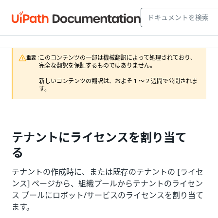
このコンテンツの一部は機械翻訳によって処理されており、
重要 :
完全な翻訳を保証するものではありません。

新しいコンテンツの翻訳は、およそ 1 ～ 2 週間で公開されま
す。
テナントにライセンスを割り当て
る
テナントの作成時に、または既存のテナントの [ライセ
ンス] ページから、組織プールからテナントのライセン
ス プールにロボット/サービスのライセンスを割り当て
ます。