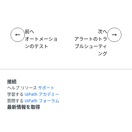
はい
thumb_up
thumb_down
え
前へ
次へ
オートメーショ
アラートのトラ
ンのテスト
ブルシューティ
ング
接続
ヘルプ リソース
サポート
学習する
UiPath アカデミー
質問する
UiPath フォーラム
最新情報を取得