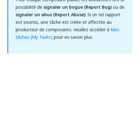
possibilité de
signaler un bogue (Report Bug)
ou de
signaler un abus (Report Abuse)
. Si un tel rapport
est soumis, une tâche est créée et affectée au
producteur de composants. Veuillez accéder à
Mes
tâches (My Tasks)
pour en savoir plus.
Oui
Non
thumb_up
thumb_down
Précédent
Suivant
Charger un
Suivant
composant