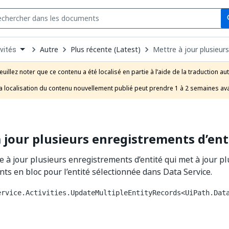
Se
s
n
Autre
Plus récente (Latest)
Mettre à jour plusieur
vités
pdown
se
euillez noter que ce contenu a été localisé en partie à l’aide de la traduction au
uct
a localisation du contenu nouvellement publié peut prendre 1 à 2 semaines ava
 jour plusieurs enregistrements d’ent
re à jour plusieurs enregistrements d’entité qui met à jour p
ts en bloc pour l’entité sélectionnée dans Data Service.
ervice.Activities.UpdateMultipleEntityRecords<UiPath.Dat