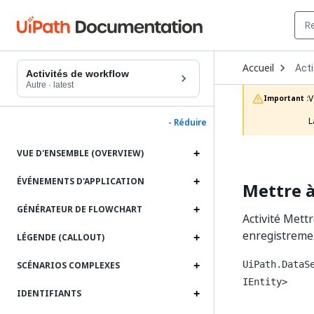
Ope
Accueil
Acti
Dro
Activités de workflow
to
Autre
·
latest
choo
V
Important :
prod
L
- Réduire
VUE D'ENSEMBLE (OVERVIEW)
ÉVÉNEMENTS D'APPLICATION
Mettre à
GÉNÉRATEUR DE FLOWCHART
Activité Mett
enregistremen
LÉGENDE (CALLOUT)
UiPath.DataS
SCÉNARIOS COMPLEXES
IEntity>
IDENTIFIANTS