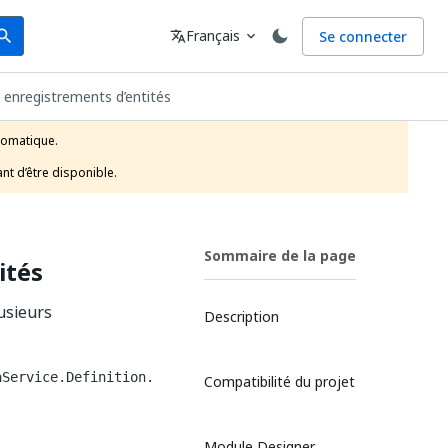
arch
Langue
Français
Se connecter
earch
translate
expand_more
s enregistrements d’entités
tomatique.

nt d’être disponible.
Sommaire de la page
ités
lusieurs
Description
aService.Definition.
Compatibilité du projet
Module Designer