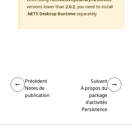
versions lower than
2.0.2
, you need to install
.NET5 Desktop Runtime
separately.
Oui
Non
thumb_up
thumb_down
Précédent
Suivant
Notes de
À propos du
publication
package
d'activités
Persistence