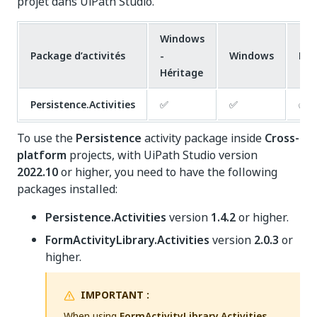
projet dans UiPath Studio.
Windows
Package d’activités
-
Windows
Mul
Héritage
Persistence.Activities
✅
✅
✅
To use the
Persistence
activity package inside
Cross-
platform
projects, with UiPath Studio version
2022.10
or higher, you need to have the following
packages installed:
Persistence.Activities
version
1.4.2
or higher.
FormActivityLibrary.Activities
version
2.0.3
or
higher.
IMPORTANT :
When using
FormActivityLibrary.Activities