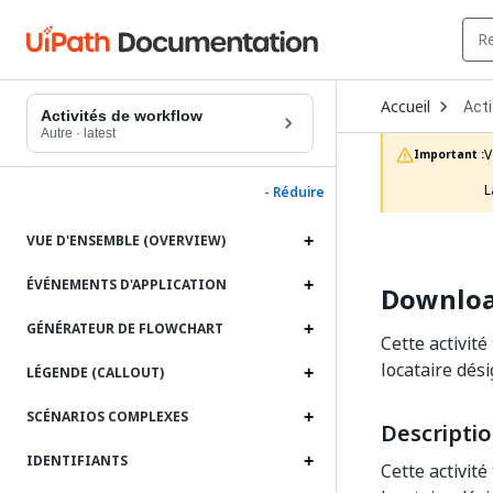
Ope
Accueil
Acti
Dro
Activités de workflow
to
Autre
·
latest
choo
V
Important :
prod
L
- Réduire
VUE D'ENSEMBLE (OVERVIEW)
ÉVÉNEMENTS D'APPLICATION
Downloa
GÉNÉRATEUR DE FLOWCHART
Cette activité
locataire dési
LÉGENDE (CALLOUT)
SCÉNARIOS COMPLEXES
Descripti
IDENTIFIANTS
Cette activité