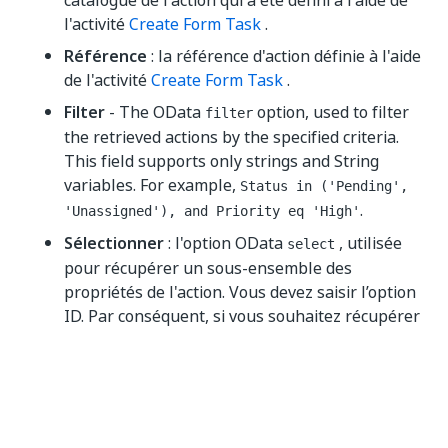
catalogue de l'action qui a été défini à l'aide de
l'activité
Create Form Task
.
Référence
: la référence d'action définie à l'aide
de l'activité
Create Form Task
.
Filter
- The OData
option, used to filter
filter
the retrieved actions by the specified criteria.
This field supports only strings and String
variables. For example,
Status in ('Pending',
.
'Unassigned'), and Priority eq 'High'
Sélectionner
: l'option OData
, utilisée
select
pour récupérer un sous-ensemble des
propriétés de l'action. Vous devez saisir l’option
ID. Par conséquent, si vous souhaitez récupérer
les catalogues d'actions, la requête que vous
utiliserez sera
. Ce champ
"Id, TaskCatalogName"
ne prend en charge que les chaînes et les
variables String.
Task Objects (Output)
- The list of output