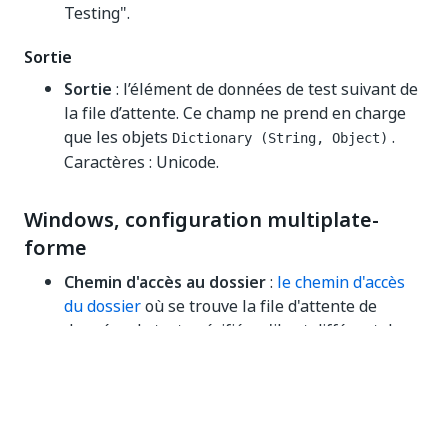
Testing".
Sortie
Sortie
: l’élément de données de test suivant de
la file d’attente. Ce champ ne prend en charge
que les objets
.
Dictionary (String, Object)
Caractères : Unicode.
Windows, configuration multiplate-
forme
Chemin d'accès au dossier
:
le chemin d'accès
du dossier
où se trouve la file d'attente de
données de test spécifiée, s'il est différent du
dossier dans lequel le processus est en cours
d'exécution. Ce champ prend uniquement en
charge les valeurs de chaîne, avec
comme
/
séparateur permettant d'indiquer les sous-