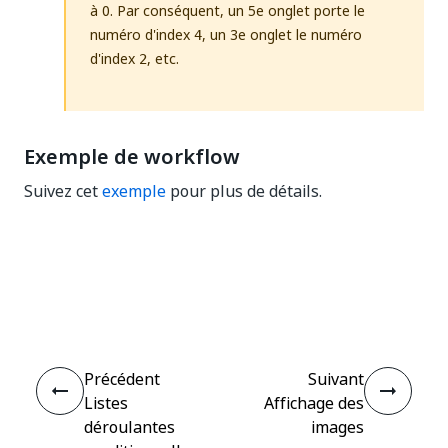
à 0. Par conséquent, un 5e onglet porte le
numéro d'index
, un 3e onglet le numéro
4
d'index
, etc.
2
Exemple de workflow
Suivez cet
exemple
pour plus de détails.
Oui
Non
thumb_up
thumb_down
Précédent
Suivant
Listes
Affichage des
déroulantes
images