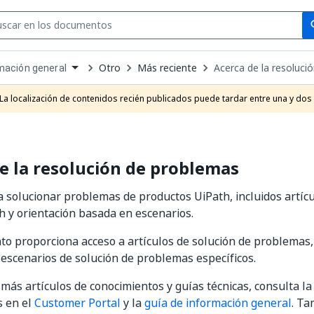
Se
se
Otro
Más reciente
Acerca de la resoluci
mación general
own
e
La localización de contenidos recién publicados puede tardar entre una y dos
t
e la resolución de problemas
 solucionar problemas de productos UiPath, incluidos artícu
h y orientación basada en escenarios.
o proporciona acceso a artículos de solución de problemas, 
escenarios de solución de problemas específicos.
más artículos de conocimientos y guías técnicas, consulta la
s en el
Customer Portal
y la
guía de información general
. T