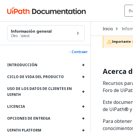
Open
Inicio
Infor
Dropd
Información general
to
Otro
·
latest
choos
Importante :
produc
- Contraer
INTRODUCCIÓN
Acerca d
CICLO DE VIDA DEL PRODUCTO
Recursos para
USO DE LOS DATOS DE CLIENTES EN
Foro de UiPat
UIPATH
Este document
LICENCIA
de UiPath® y 
OPCIONES DE ENTREGA
Para obtener 
conocimiento
UIPATH PLATFORM