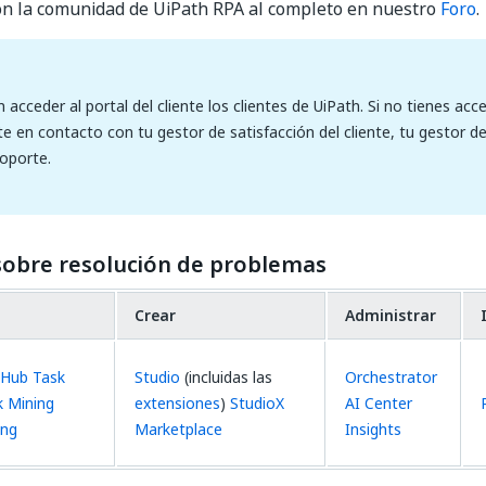
on la comunidad de UiPath RPA al completo en nuestro
Foro
.
 acceder al portal del cliente los clientes de UiPath. Si no tienes ac
te en contacto con tu gestor de satisfacción del cliente, tu gestor d
oporte.
 sobre resolución de problemas
Crear
Administrar
 Hub
Task
Studio
(incluidas las
Orchestrator
k Mining
extensiones
)
StudioX
AI Center
ing
Marketplace
Insights