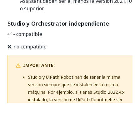
Assistant deben ser al menos la versión 2021.10
o superior.
Studio y Orchestrator independiente
✅ - compatible
❌: no compatible
IMPORTANTE:
Studio y UiPath Robot han de tener la misma
versión siempre que se instalen en la misma
máquina. Por ejemplo, si tienes Studio 2022.4.x
instalado, la versión de UiPath Robot debe ser
también la 2022.4.x. Normalmente, se
recomienda actualizar primero tu Orchestrator
y luego tus Robots.En esta situación, los
robots deben volver a conectarse a
Orchestrator después de la actualización.