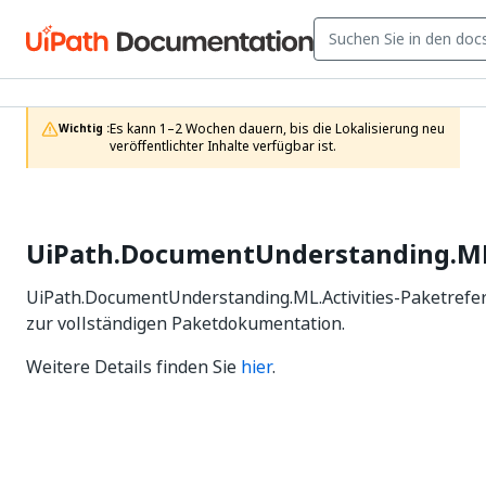
Es kann 1–2 Wochen dauern, bis die Lokalisierung neu 
Wichtig :
veröffentlichter Inhalte verfügbar ist.
UiPath.DocumentUnderstanding.ML.
UiPath.DocumentUnderstanding.ML.Activities-Paketrefe
zur vollständigen Paketdokumentation.
Weitere Details finden Sie
hier
.
Ja
Nein
thumb_up
thumb_down