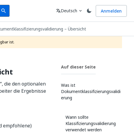
earch
Sprache
Deutsch
Anmelden
search
translate
expand_more
umentklassifizierungsvalidierung – Übersicht
gbar ist.
Auf dieser Seite
icht
, die den optionalen
Was ist
eiter die Ergebnisse
Dokumentklassifizierungsvalidi
erung
Wann sollte
Klassifizierungsvalidierung
nd empfohlene)
verwendet werden