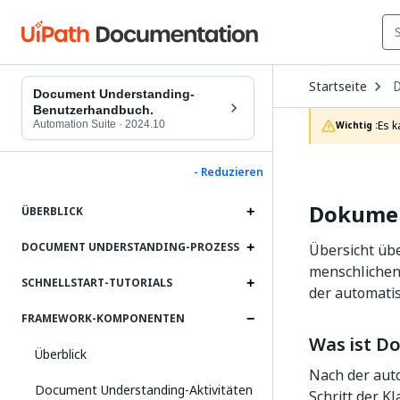
O
Startseite
D
Document Understanding-
t
Benutzerhandbuch.
c
Automation Suite
·
2024.10
Es k
Wichtig :
p
- Reduzieren
Dokument
ÜBERBLICK
DOCUMENT UNDERSTANDING-PROZESS
Übersicht üb
menschlichen 
SCHNELLSTART-TUTORIALS
der automatis
FRAMEWORK-KOMPONENTEN
Was ist D
Überblick
Nach der auto
Document Understanding-Aktivitäten
Schritt der Kl