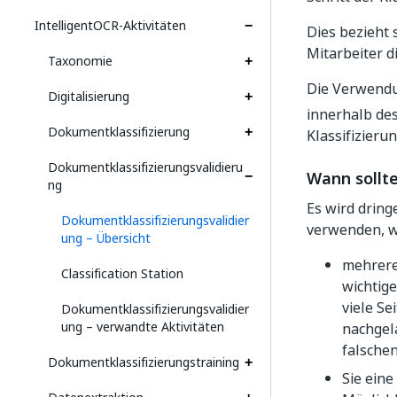
IntelligentOCR-Aktivitäten
Dies bezieht 
Mitarbeiter d
Taxonomie
Die Verwendun
Digitalisierung
innerhalb de
Dokumentklassifizierung
Klassifizier
Dokumentklassifizierungsvalidieru
Wann sollt
ng
Es wird drin
Dokumentklassifizierungsvalidier
verwenden, 
ung – Übersicht
mehrere
Classification Station
wichtige
viele Se
Dokumentklassifizierungsvalidier
ung – verwandte Aktivitäten
nachgel
falsche
Dokumentklassifizierungstraining
Sie eine