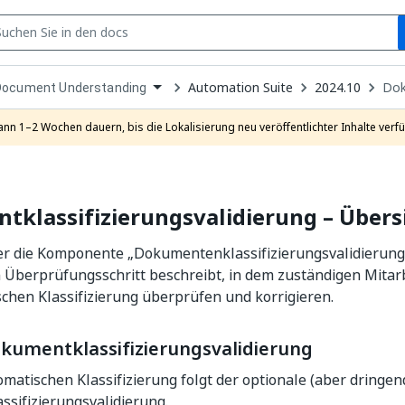
S
pen
Automation Suite
2024.10
Dok
Document Understanding
ropdown
o
hoose
ann 1–2 Wochen dauern, bis die Lokalisierung neu veröffentlichter Inhalte verfü
roduct
klassifizierungsvalidierung – Übers
er die Komponente „Dokumentenklassifizierungsvalidierung“
Überprüfungsschritt beschreibt, in dem zuständigen Mitarb
chen Klassifizierung überprüfen und korrigieren.
okumentklassifizierungsvalidierung
matischen Klassifizierung folgt der optionale (aber dringe
assifizierungsvalidierung.