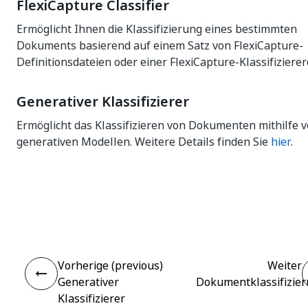
FlexiCapture Classifier
Ermöglicht Ihnen die Klassifizierung eines bestimmten
Dokuments basierend auf einem Satz von FlexiCapture-
Definitionsdateien oder einer FlexiCapture-Klassifizierer
Generativer Klassifizierer
Ermöglicht das Klassifizieren von Dokumenten mithilfe 
generativen Modellen. Weitere Details finden Sie
hier
.
Ja
Nein
thumb_up
thumb_down
Vorherige (previous)
Weiter
Generativer
Dokumentklassifizier
Klassifizierer