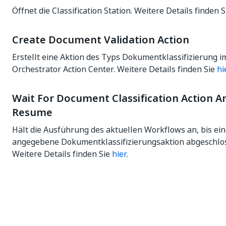
Öffnet die Classification Station. Weitere Details finden 
Create Document Validation Action
Erstellt eine Aktion des Typs Dokumentklassifizierung i
Orchestrator Action Center. Weitere Details finden Sie
hi
Wait For Document Classification Action A
Resume
Hält die Ausführung des aktuellen Workflows an, bis ei
angegebene Dokumentklassifizierungsaktion abgeschlos
Weitere Details finden Sie
hier
.
Ja
Nein
thumb_up
thumb_down