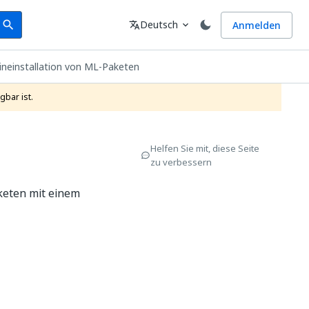
earch
Sprache
Deutsch
Anmelden
search
translate
expand_more
lineinstallation von ML-Paketen
gbar ist.
Helfen Sie mit, diese Seite
zu verbessern
keten mit einem