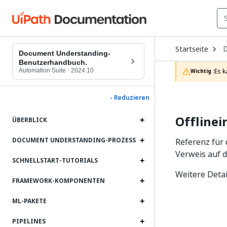
O
Startseite
D
Document Understanding-
t
Benutzerhandbuch.
c
Automation Suite
·
2024.10
Es k
Wichtig :
p
- Reduzieren
Offlinei
ÜBERBLICK
DOCUMENT UNDERSTANDING-PROZESS
Referenz für
Verweis auf d
SCHNELLSTART-TUTORIALS
Weitere Detai
FRAMEWORK-KOMPONENTEN
ML-PAKETE
PIPELINES