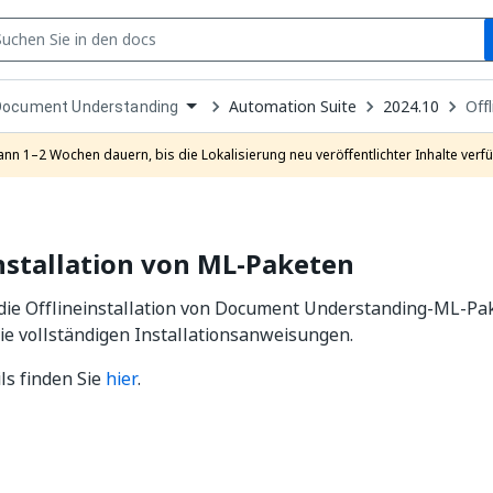
S
pen
Automation Suite
2024.10
Off
Document Understanding
ropdown
o
hoose
ann 1–2 Wochen dauern, bis die Lokalisierung neu veröffentlichter Inhalte verfü
roduct
nstallation von ML-Paketen
 die Offlineinstallation von Document Understanding-ML-Pa
ie vollständigen Installationsanweisungen.
ls finden Sie
hier
.
Ja
Nein
thumb_up
thumb_down