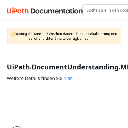
Es kann 1–2 Wochen dauern, bis die Lokalisierung neu 
Wichtig :
veröffentlichter Inhalte verfügbar ist.
UiPath.DocumentUnderstanding.ML.
Weitere Details finden Sie
hier
.
Ja
Nein
thumb_up
thumb_down