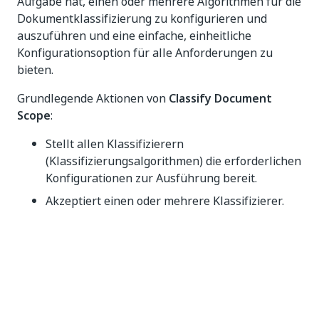
Aufgabe hat, einen oder mehrere Algorithmen für die
Dokumentklassifizierung zu konfigurieren und
auszuführen und eine einfache, einheitliche
Konfigurationsoption für alle Anforderungen zu
bieten.
Grundlegende Aktionen von
Classify Document
Scope
:
Stellt allen Klassifizierern
(Klassifizierungsalgorithmen) die erforderlichen
Konfigurationen zur Ausführung bereit.
Akzeptiert einen oder mehrere Klassifizierer.
Ermöglicht die Dokumenttypfilterung,
Taxonomiezuordnung und Mindestkonfidenz-
Schwellenwerteinstellungen auf
Klassifiziererebene.
Meldet Klassifizierungsinformationen auf
einheitliche Weise, unabhängig von der Quelle