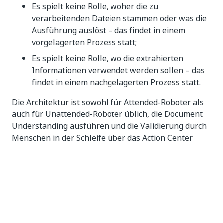
Es spielt keine Rolle, woher die zu
verarbeitenden Dateien stammen oder was die
Ausführung auslöst – das findet in einem
vorgelagerten Prozess statt;
Es spielt keine Rolle, wo die extrahierten
Informationen verwendet werden sollen – das
findet in einem nachgelagerten Prozess statt.
Die Architektur ist sowohl für Attended-Roboter als
auch für Unattended-Roboter üblich, die Document
Understanding ausführen und die Validierung durch
Menschen in der Schleife über das Action Center
nutzen.
Elemente werden nicht massenhaft verarbeitet.
Stattdessen gibt es für jede Eingabedatei einen
Auftrag. Es wird dadurch zwar jedes Mal ein Verteiler
benötigt, dieser flexible Ansatz erleichtert aber den
Einstieg, die Entwicklung, das Debuggen und die