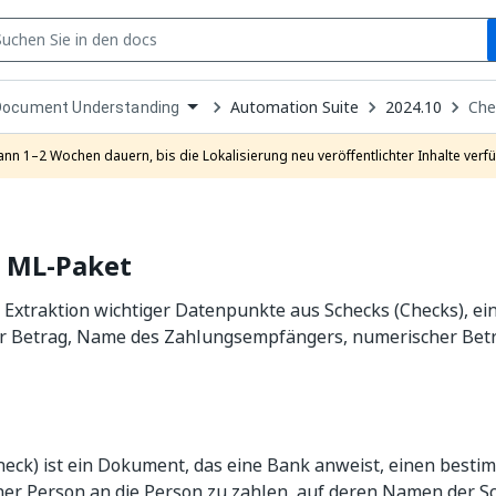
S
pen
Automation Suite
2024.10
Che
Document Understanding
ropdown
o
hoose
ann 1–2 Wochen dauern, bis die Lokalisierung neu veröffentlichter Inhalte verfü
roduct
– ML-Paket
Extraktion wichtiger Datenpunkte aus Schecks (Checks), ein
r Betrag, Name des Zahlungsempfängers, numerischer Bet
heck) ist ein Dokument, das eine Bank anweist, einen best
er Person an die Person zu zahlen, auf deren Namen der Sc