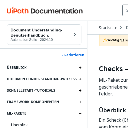
O
Startseite
D
Document Understanding-
t
Benutzerhandbuch.
c
Automation Suite
·
2024.10
Es k
Wichtig :
p
- Reduzieren
Checks 
ÜBERBLICK
DOCUMENT UNDERSTANDING-PROZESS
ML-Paket zur 
geschriebene
SCHNELLSTART-TUTORIALS
Felder.
FRAMEWORK-KOMPONENTEN
Überblick
ML-PAKETE
Ein Scheck (C
Überblick
vom Konto ein