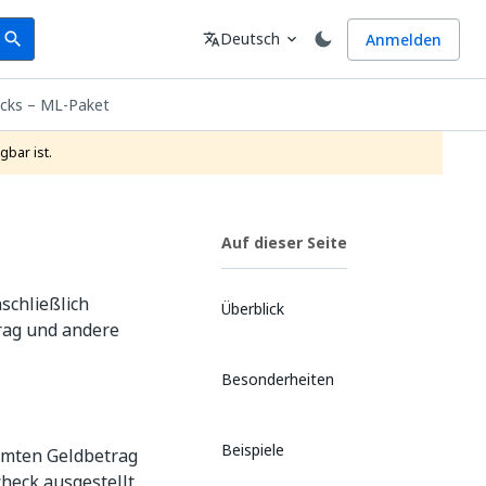
earch
Sprache
Deutsch
Anmelden
search
translate
expand_more
cks – ML-Paket
gbar ist.
Auf dieser Seite
schließlich
Überblick
rag und andere
Besonderheiten
Beispiele
immten Geldbetrag
heck ausgestellt