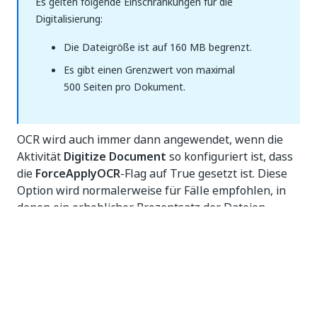
Es gelten folgende Einschränkungen für die
Digitalisierung:
Die Dateigröße ist auf 160 MB begrenzt.
Es gibt einen Grenzwert von maximal
500 Seiten pro Dokument.
OCR wird auch immer dann angewendet, wenn die
Aktivität
Digitize Document
so konfiguriert ist, dass
die
ForceApplyOCR
-Flag auf True gesetzt ist. Diese
Option wird normalerweise für Fälle empfohlen, in
denen ein erheblicher Prozentsatz der Dateien
native Inhalte zu enthalten scheint, der ursprünglich
gelesene Inhalt jedoch nicht dem entspricht, was ein
Benutzer in diesen Dateien beobachten kann.
Wie Sie Ihr OCR-Modul auswählen
Da jeder Anwendungsfall seine eigenen