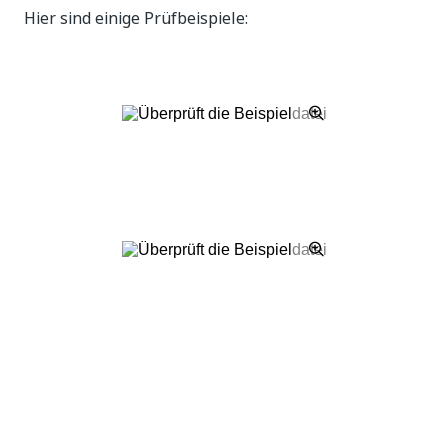
Hier sind einige Prüfbeispiele:
Ja
Nein
thumb_up
thumb_down