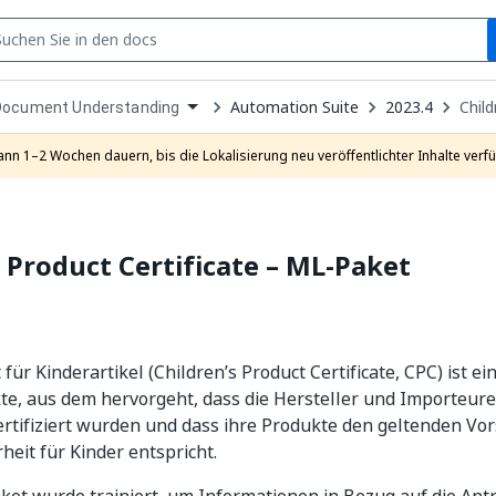
S
pen
Automation Suite
2023.4
Chil
Document Understanding
ropdown
o
hoose
ann 1–2 Wochen dauern, bis die Lokalisierung neu veröffentlichter Inhalte verfü
roduct
 Product Certificate –
ML-Paket
 für Kinderartikel (Children’s Product Certificate, CPC) ist 
te, aus dem hervorgeht, dass die Hersteller und Importeur
rtifiziert wurden und dass ihre Produkte den geltenden Vor
heit für Kinder entspricht.