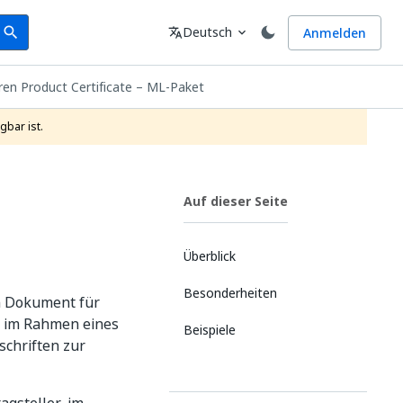
earch
Sprache
Deutsch
Anmelden
search
translate
expand_more
dren Product Certificate – ML-Paket
gbar ist.
Auf dieser Seite
Überblick
Besonderheiten
ein Dokument für
e im Rahmen eines
Beispiele
schriften zur