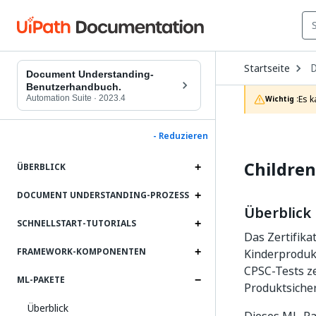
O
Startseite
D
Document Understanding-
t
Benutzerhandbuch.
c
Automation Suite
·
2023.4
Es k
Wichtig :
p
- Reduzieren
Children
ÜBERBLICK
DOCUMENT UNDERSTANDING-PROZESS
Überblick
SCHNELLSTART-TUTORIALS
Das Zertifikat
FRAMEWORK-KOMPONENTEN
Kinderproduk
CPSC-Tests ze
ML-PAKETE
Produktsicher
Überblick