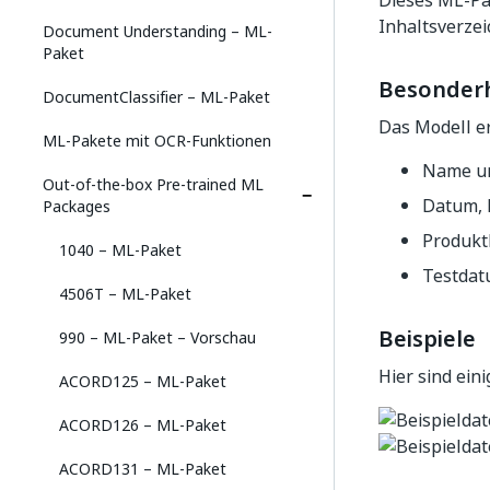
Dieses ML-Pak
Inhaltsverzei
Document Understanding – ML-
Paket
Besonder
DocumentClassifier – ML-Paket
Das Modell er
ML-Pakete mit OCR-Funktionen
Name un
Out-of-the-box Pre-trained ML
Datum, 
Packages
Produkt
1040 – ML-Paket
Testdat
4506T – ML-Paket
Beispiele
990 – ML-Paket – Vorschau
Hier sind ein
ACORD125 – ML-Paket
ACORD126 – ML-Paket
ACORD131 – ML-Paket