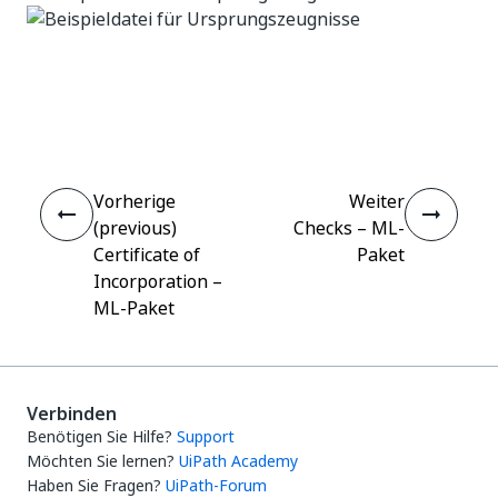
Ja
Nein
thumb_up
thumb_down
Vorherige
Weiter
(previous)
Checks – ML-
Certificate of
Paket
Incorporation –
ML-Paket
Verbinden
Benötigen Sie Hilfe?
Support
Möchten Sie lernen?
UiPath Academy
Haben Sie Fragen?
UiPath-Forum