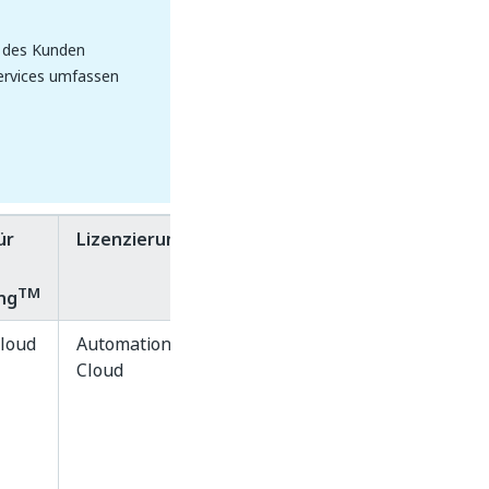
g des Kunden
ervices umfassen
ür
Lizenzierung
Hinweise
TM
ng
loud
Automation
Verwendet schreibgeschüt
Cloud
SaaS-Endpunkte (z. B.
du.uipath.com/ie/invoices
ML-Pakete sind nicht neu
trainierbar