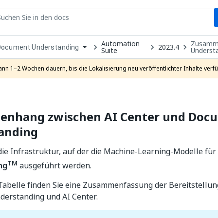
S
Automation
Zusamme
pen
2023.4
Document Understanding
Suite
Underst
ropdown
o
hoose
ann 1–2 Wochen dauern, bis die Lokalisierung neu veröffentlichter Inhalte verfü
roduct
nhang zwischen AI Center und Doc
anding
 die Infrastruktur, auf der die Machine-Learning-Modelle für
TM
ng
ausgeführt werden.
 Tabelle finden Sie eine Zusammenfassung der Bereitstellu
erstanding und AI Center.