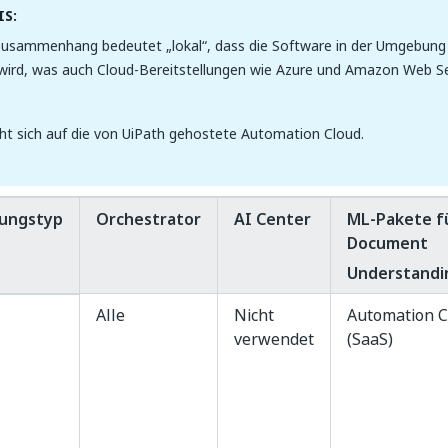
S:
Zusammenhang bedeutet „lokal“, dass die Software in der Umgebun
 wird, was auch Cloud-Bereitstellungen wie Azure und Amazon Web S
ht sich auf die von UiPath gehostete Automation Cloud.
lungstyp
Orchestrator
AI Center
ML-Pakete f
Document
Understandi
Alle
Nicht
Automation C
verwendet
(SaaS)