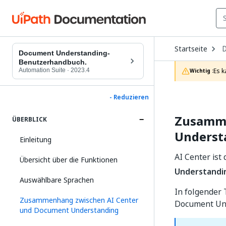
O
Startseite
D
Document Understanding-
t
Benutzerhandbuch.
c
Automation Suite
·
2023.4
Es k
Wichtig :
p
- Reduzieren
Zusamme
ÜBERBLICK
Underst
Einleitung
AI Center ist
Übersicht über die Funktionen
Understandi
Auswählbare Sprachen
In folgender
Zusammenhang zwischen AI Center
Document Und
und Document Understanding