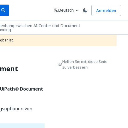
earch
Sprache
Deutsch
Anmelden
search
translate
expand_more
nhang zwischen AI Center und Document
anding
gbar ist.
Helfen Sie mit, diese Seite
ument
zu verbessern
UiPath®
Document
ngsoptionen von