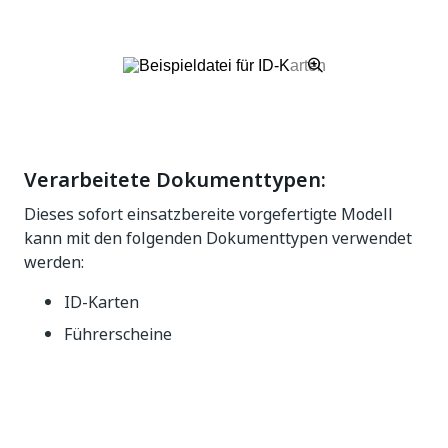
Verarbeitete Dokumenttypen:
Dieses sofort einsatzbereite vorgefertigte Modell
kann mit den folgenden Dokumenttypen verwendet
werden:
ID-Karten
Führerscheine
Ja
Nein
thumb_up
thumb_down