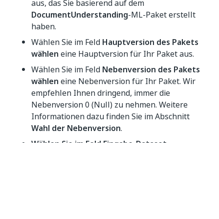
aus, das Sie basierend auf dem
DocumentUnderstanding
-ML-Paket erstellt
haben.
Wählen Sie im Feld
Hauptversion des Pakets
wählen
eine Hauptversion für Ihr Paket aus.
Wählen Sie im Feld
Nebenversion des Pakets
wählen
eine Nebenversion für Ihr Paket. Wir
empfehlen Ihnen dringend, immer die
Nebenversion 0 (Null) zu nehmen. Weitere
Informationen dazu finden Sie im Abschnitt
Wahl der Nebenversion
.
Wählen Sie im Feld Eingabe-Dataset
auswählen ein Dataset aus. Informationen zum
Erstellen hochwertiger Trainings-Datasets
finden Sie
in diesem
Tutorial.
Geben Sie im Abschnitt
Parameter eingeben
von Ihrer Pipeline definierte und verwendete
Umgebungsvariablen ein, falls vorhanden. Für