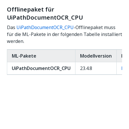
Offlinepaket für
UiPathDocumentOCR_CPU
Das
UiPathDocumentOCR_CPU
-Offlinepaket muss
für die ML-Pakete in der folgenden Tabelle installiert
werden.
ML-Pakete
Modellversion
Me
UiPathDocumentOCR_CPU
23.4.8
hie
Offlinepaket für OCR für Chinesisch,
Japanisch, Koreanisch
Das
CJKOCR
-Offlinepaket muss für die ML-Pakete in
der folgenden Tabelle installiert werden. Dieses
Paket kann nur auf einer CPU-VM verwendet
werden.