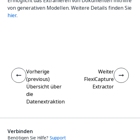
Ermöglicht das Extrahieren von Dokumenten mithilfe
von generativen Modellen. Weitere Details finden Sie
hier
.
Ja
Nein
thumb_up
thumb_down
Vorherige
Weiter
(previous)
FlexiCapture
Übersicht über
Extractor
die
Datenextraktion
Verbinden
Benötigen Sie Hilfe?
Support