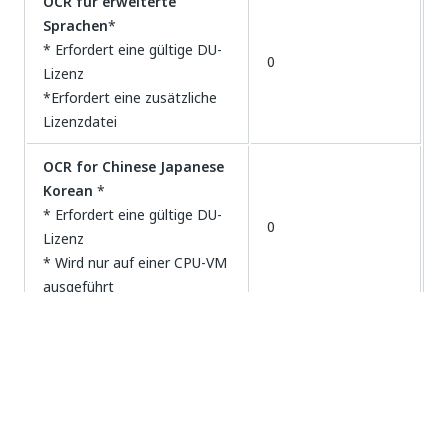
OCR für erweiterte
Sprachen
*
* Erfordert eine gültige DU-
0
Lizenz
*Erfordert eine zusätzliche
Lizenzdatei
OCR for Chinese Japanese
Korean
*
* Erfordert eine gültige DU-
0
Lizenz
* Wird nur auf einer CPU-VM
ausgeführt
OmniPage OCR
0
Tesseract OCR
0
Microsoft OCR
0