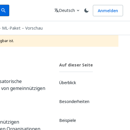
earch
Sprache
Deutsch
Anmelden
search
translate
expand_more
– ML-Paket – Vorschau
gbar ist.
Auf dieser Seite
satorische
Überblick
ie von gemeinnützigen
Besonderheiten
Beispiele
nnützigen
ten Organisationen