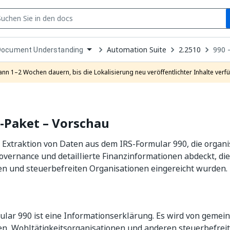
S
pen
Automation Suite
2.2510
990 
Document Understanding
ropdown
o
hoose
ann 1–2 Wochen dauern, bis die Lokalisierung neu veröffentlichter Inhalte verfü
roduct
-Paket – Vorschau
Extraktion von Daten aus dem IRS-Formular 990, die organi
Governance und detaillierte Finanzinformationen abdeckt, d
en und steuerbefreiten Organisationen eingereicht wurden.
lar 990 ist eine Informationserklärung. Es wird von gemei
en, Wohltätigkeitsorganisationen und anderen steuerbefrei