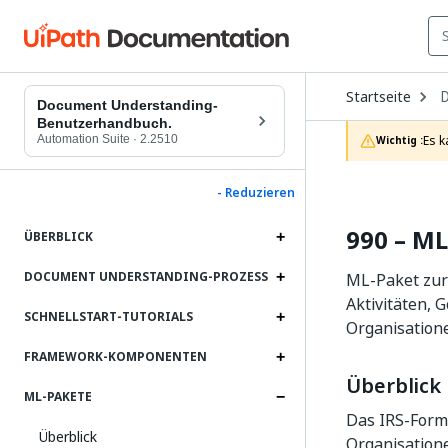
O
Startseite
D
Document Understanding-
t
Benutzerhandbuch.
c
Automation Suite
·
2.2510
Es k
Wichtig :
p
- Reduzieren
990 – ML
ÜBERBLICK
DOCUMENT UNDERSTANDING-PROZESS
ML-Paket zur 
Aktivitäten, 
SCHNELLSTART-TUTORIALS
Organisation
FRAMEWORK-KOMPONENTEN
Überblick
ML-PAKETE
Das IRS-Formu
Überblick
Organisation