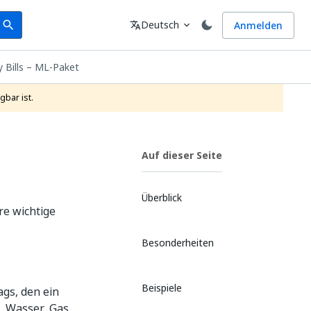
earch
Sprache
Deutsch
Anmelden
search
translate
expand_more
ty Bills – ML-Paket
gbar ist.
Auf dieser Seite
Überblick
re wichtige
Besonderheiten
Beispiele
gs, den ein
 Wasser, Gas,