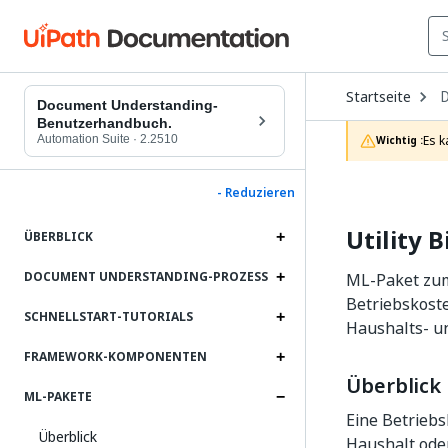
O
Startseite
D
Document Understanding-
t
Benutzerhandbuch.
c
Automation Suite
·
2.2510
Es k
Wichtig :
p
- Reduzieren
Utility B
ÜBERBLICK
DOCUMENT UNDERSTANDING-PROZESS
ML-Paket zum 
Betriebskost
SCHNELLSTART-TUTORIALS
Haushalts- un
FRAMEWORK-KOMPONENTEN
Überblick
ML-PAKETE
Eine Betriebs
Überblick
Haushalt ode