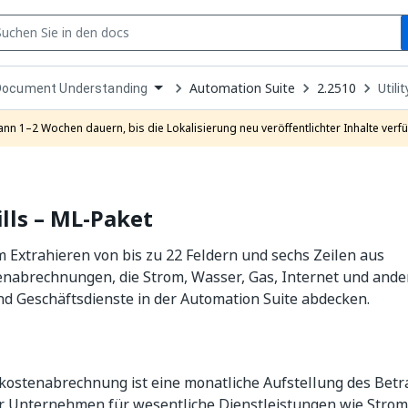
S
pen
Automation Suite
2.2510
Utili
Document Understanding
ropdown
o
hoose
ann 1–2 Wochen dauern, bis die Lokalisierung neu veröffentlichter Inhalte verfü
roduct
ills – ML-Paket
Extrahieren von bis zu 22 Feldern und sechs Zeilen aus
enabrechnungen, die Strom, Wasser, Gas, Internet und ande
d Geschäftsdienste in der Automation Suite abdecken.
kostenabrechnung ist eine monatliche Aufstellung des Betra
r Unternehmen für wesentliche Dienstleistungen wie Strom,