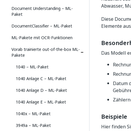
Abwasser, Mül
Document Understanding – ML-
Paket
Diese Docum
Elemente aus
DocumentClassifier – ML-Paket
ML-Pakete mit OCR-Funktionen
Besonder
Vorab trainierte out-of-the-box ML-
Das Modell er
Pakete
Rechnun
1040 – ML-Paket
Rechnun
1040 Anlage C – ML-Paket
Datum d
Gebühre
1040 Anlage D – ML-Paket
Zählern
1040 Anlage E – ML-Paket
1040x – ML-Paket
Beispiele
3949a – ML-Paket
Hier finden S