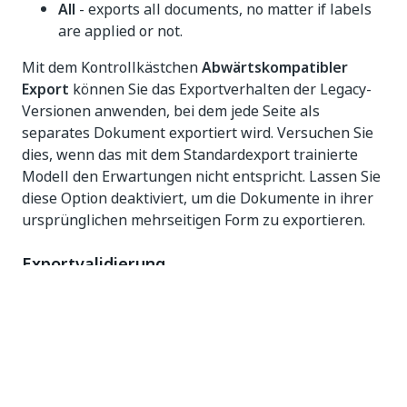
All
- exports all documents, no matter if labels
are applied or not.
Mit dem Kontrollkästchen
Abwärtskompatibler
Export
können Sie das Exportverhalten der Legacy-
Versionen anwenden, bei dem jede Seite als
separates Dokument exportiert wird. Versuchen Sie
dies, wenn das mit dem Standardexport trainierte
Modell den Erwartungen nicht entspricht. Lassen Sie
diese Option deaktiviert, um die Dokumente in ihrer
ursprünglichen mehrseitigen Form zu exportieren.
Exportvalidierung
Zum Exportieren eines Datasets müssen alle Felder
in mindestens 10 verschiedenen Seiten beschriftet
sein. Andernfalls schlägt der Export mit den
folgenden Meldungen fehl: