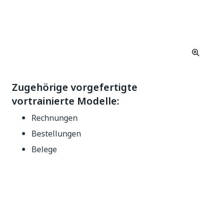
Zugehörige vorgefertigte
vortrainierte Modelle:
Rechnungen
Bestellungen
Belege
Ja
Nein
thumb_up
thumb_down