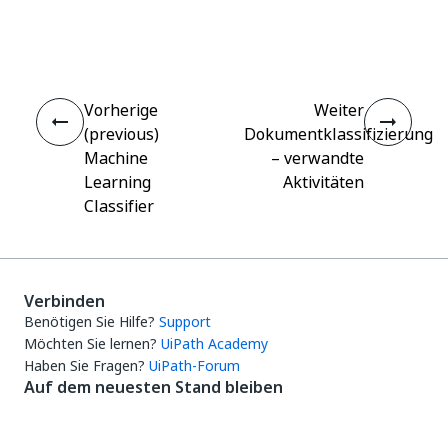
Ja
Nein
thumb_up
thumb_down
Vorherige
Weiter
(previous)
Dokumentklassifizierung
Machine
– verwandte
Learning
Aktivitäten
Classifier
Verbinden
Benötigen Sie Hilfe?
Support
Möchten Sie lernen?
UiPath Academy
Haben Sie Fragen?
UiPath-Forum
Auf dem neuesten Stand bleiben