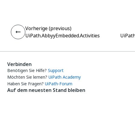
Ja
Nein
thumb_up
thumb_down
Vorherige (previous)
UiPath.AbbyyEmbedded.Activities
UiPath
Verbinden
Benötigen Sie Hilfe?
Support
Möchten Sie lernen?
UiPath Academy
Haben Sie Fragen?
UiPath-Forum
Auf dem neuesten Stand bleiben