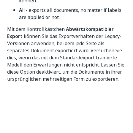
können.
All
- exports all documents, no matter if labels
are applied or not.
Mit dem Kontrollkästchen
Abwärtskompatibler
Export
können Sie das Exportverhalten der Legacy-
Versionen anwenden, bei dem jede Seite als
separates Dokument exportiert wird. Versuchen Sie
dies, wenn das mit dem Standardexport trainierte
Modell den Erwartungen nicht entspricht. Lassen Sie
diese Option deaktiviert, um die Dokumente in ihrer
ursprünglichen mehrseitigen Form zu exportieren.
Exportvalidierung
Zum Exportieren eines Datasets müssen alle Felder
in mindestens 10 verschiedenen Seiten beschriftet
sein. Andernfalls schlägt der Export mit den
folgenden Meldungen fehl: