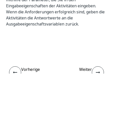
Eingabeeigenschaften der Aktivitäten eingeben.
Wenn die Anforderungen erfolgreich sind, geben die
Aktivitäten die Antwortwerte an die
Ausgabeeigenschaftsvariablen zurück.
Ja
Nein
thumb_up
thumb_down
Vorherige
Weiter
(previous)
Einrichten
So richten Sie
eine
Verbindung mit
benannten
Anmeldeinformationen
ein