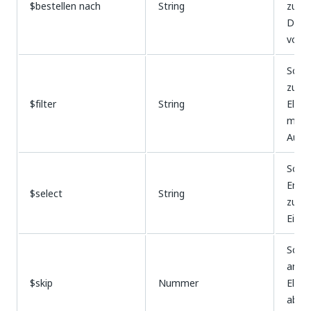
$bestellen nach
String
zurü
Die 
von A
Schrä
zurü
$filter
String
Eleme
maxi
Ausdr
Schrä
Ergeb
$select
String
zurü
Eigen
Schli
ange
$skip
Nummer
Elem
abge