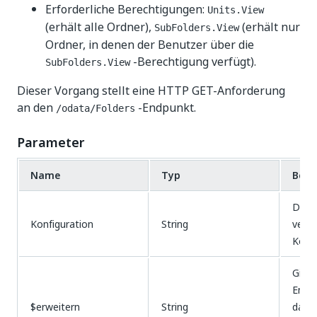
Erforderliche Berechtigungen:
Units.View
(erhält alle Ordner),
(erhält nur
SubFolders.View
Ordner, in denen der Benutzer über die
-Berechtigung verfügt).
SubFolders.View
Dieser Vorgang stellt eine HTTP GET-Anforderung
an den
-Endpunkt.
/odata/Folders
Parameter
Name
Typ
Besc
Der 
Konfiguration
String
verw
Konfi
Gibt 
Entit
$erweitern
String
darge