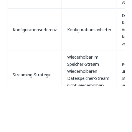
vom E
Der 
Konfi
Konfigurationsreferenz
Konfigurationsanbieter
Ausfü
Komp
verwe
Wiederholbar im
Speicher-Stream
Konfi
Wiederholbaren
und w
Streaming-Strategie
Dateispeicher-Stream
Stre
nicht wiederholbar-
werde
stream
Benutzerdefinierte
Objekt
Kein
Abfrageparameter
Benutzerdefinierte
Objekt
Kein