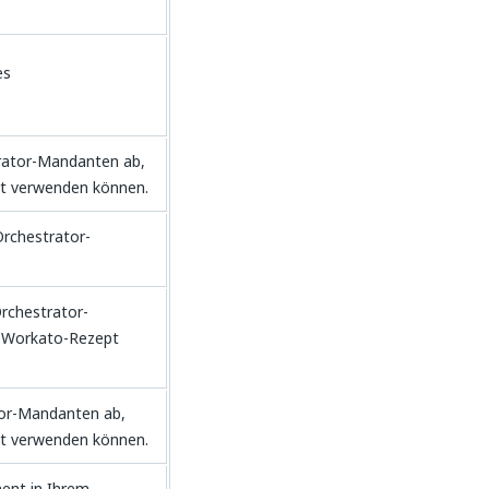
es
rator-Mandanten ab,
pt verwenden können.
Orchestrator-
rchestrator-
m Workato-Rezept
tor-Mandanten ab,
pt verwenden können.
ent in Ihrem