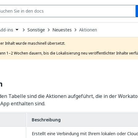
S
pen
Sonstige
Neuestes
Aktionen
Add-ins
ropdown
o
hoose
er Inhalt wurde maschinell übersetzt.

roduct
ann 1–2 Wochen dauern, bis die Lokalisierung neu veröffentlichter Inhalte verfü
n
den Tabelle sind die Aktionen aufgeführt, die in der Workat
App enthalten sind.
Beschreibung
Erstellt eine Verbindung mit Ihrem lokalen oder Clou