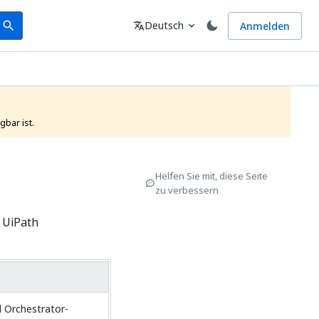
earch
Sprache
Deutsch
Anmelden
search
translate
expand_more
gbar ist. 
Helfen Sie mit, diese Seite
zu verbessern
o UiPath
d Orchestrator-