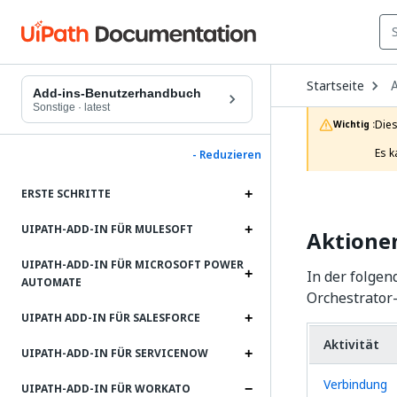
O
Startseite
D
Add-ins-Benutzerhandbuch
t
Sonstige
·
latest
c
Dies
Wichtig :
p
Es k
- Reduzieren
ERSTE SCHRITTE
UIPATH-ADD-IN FÜR MULESOFT
Aktione
UIPATH-ADD-IN FÜR MICROSOFT POWER
In der folgen
AUTOMATE
Orchestrator-
UIPATH ADD-IN FÜR SALESFORCE
Aktivität
UIPATH-ADD-IN FÜR SERVICENOW
Verbindung
UIPATH-ADD-IN FÜR WORKATO