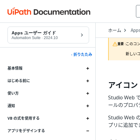
Open
ホーム
App
Drop
Apps ユーザー ガイド
to
Automation Suite
·
2024.10
choo
このコ
重要 :
produ
新しいコ
- 折りたたみ
基本情報
はじめる前に
アイコン
使い方
Studio 
ールのプロパ
通知
Studio 
VB の式を使用する
プリに追加で
アプリをデザインする