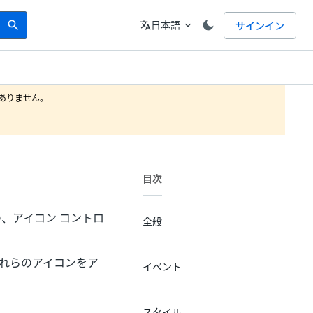
Search
言語
日本語
サインイン
search
translate
expand_more
りません。

目次
の、アイコン コントロ
全般
、それらのアイコンをア
イベント
スタイル