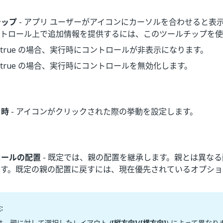
チップ
- アプリ ユーザーがアイコンにカーソルを合わせると表
ントロール上で追加情報を提供するには、このツールチップを使
 true の場合、実行時にコントロールが非表示になります。
 true の場合、実行時にコントロールを無効化します。
ク時
- アイコンがクリックされた際の挙動を設定します。
ロールの配置
- 既定では、親の配置を継承します。親とは異な
ます。既定の親の配置に戻すには、現在優先されているオプショ
:
は、親に対して選択したレイアウト (
[縦方向]/
[横方向]
) によって異なり