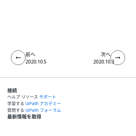
いい
はい
thumb_up
thumb_down
え
前へ
次へ
2020.10.5
2020.10.3
接続
ヘルプ リソース
サポート
学習する
UiPath アカデミー
質問する
UiPath フォーラム
最新情報を取得