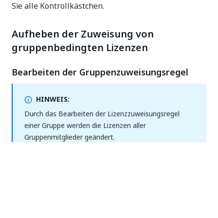
Sie alle Kontrollkästchen.
Aufheben der Zuweisung von
gruppenbedingten Lizenzen
Bearbeiten der Gruppenzuweisungsregel
HINWEIS:
Durch das Bearbeiten der Lizenzzuweisungsregel
einer Gruppe werden die Lizenzen aller
Gruppenmitglieder geändert.
Wechseln Sie zu
Administrator
>
Organisation
>
Lizenzen
.
Die Seite
Lizenzen
für die Organisation wird
auf der Registerkarte
Benutzer
geöffnet.