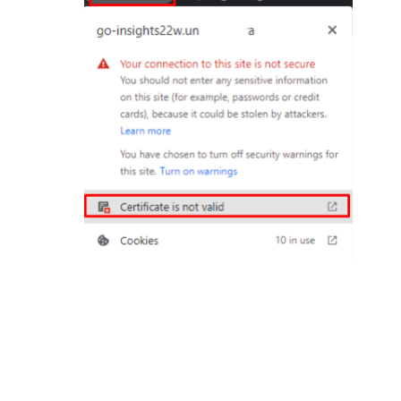
Wählen Sie in der
Zertifikatsanzeige
die
Registerkarte
Details
aus.Wählen Sie dann
Exportieren
aus und speichern Sie das
Zertifikat.