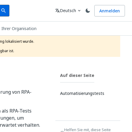
earch
Sprache
Deutsch
Anmelden
search
translate
expand_more
n Ihrer Organisation
g lokalisiert wurde.

gbar ist.
Auf dieser Seite
erung von RPA-
Automatisierungstests
 als RPA-Tests
erungen, um
erwartet verhalten.
Helfen Sie mit, diese Seite