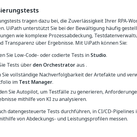
ierungstests
ngstests tragen dazu bei, die Zuverlässigkeit Ihrer RPA-Wo
en. UiPath unterstützt Sie bei der Bewältigung häufig gestel
ungen wie komplexe Prozessabdeckung, Testdatenverwaltun
d Transparenz über Ergebnisse. Mit UiPath können Sie:
en Sie Low-Code- oder codierte Tests in
Studio
.
Sie Tests über
den Orchestrator
aus .
 Sie vollständige Nachverfolgbarkeit der Artefakte und verw
folio im
Test Manager
.
en Sie Autopilot, um Testfälle zu generieren, Anforderun
bnisse mithilfe von KI zu analysieren.
ch datengesteuerte Tests durchführen, in CI/CD-Pipelines i
mithilfe von Abdeckungs- und Leistungsprofilen messen.