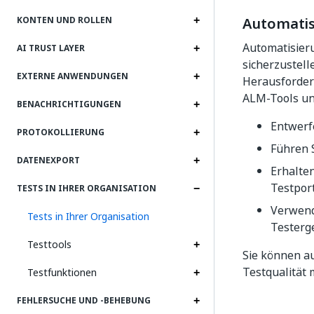
Automatis
KONTEN UND ROLLEN
Automatisieru
AI TRUST LAYER
sicherzustell
EXTERNE ANWENDUNGEN
Herausforder
ALM-Tools un
BENACHRICHTIGUNGEN
Entwerf
PROTOKOLLIERUNG
Führen 
DATENEXPORT
Erhalten
Testport
TESTS IN IHRER ORGANISATION
Verwend
Tests in Ihrer Organisation
Testerge
Testtools
Sie können au
Testqualität 
Testfunktionen
FEHLERSUCHE UND ‑BEHEBUNG