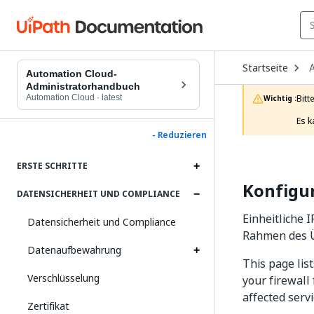
O
Startseite
D
Automation Cloud-
t
Administratorhandbuch
c
Automation Cloud
·
latest
Bitt
Wichtig :
p
Es k
- Reduzieren
ERSTE SCHRITTE
Konfigur
DATENSICHERHEIT UND COMPLIANCE
Einheitliche 
Datensicherheit und Compliance
Rahmen des Ü
Datenaufbewahrung
This page lis
Verschlüsselung
your firewall
affected servi
Zertifikat