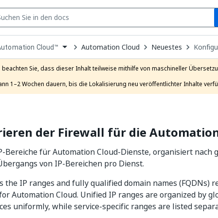
S
pen
Automation Cloud
Neuestes
Konfigu
Automation Cloud™
ropdown
o
hoose
e beachten Sie, dass dieser Inhalt teilweise mithilfe von maschineller Übersetzun
roduct
ann 1–2 Wochen dauern, bis die Lokalisierung neu veröffentlichter Inhalte verfü
ieren der Firewall für die Automatio
IP-Bereiche für Automation Cloud-Dienste, organisiert nach 
bergangs von IP-Bereichen pro Dienst.
ts the IP ranges and fully qualified domain names (FQDNs) r
 for Automation Cloud. Unified IP ranges are organized by gl
ces uniformly, while service-specific ranges are listed separa