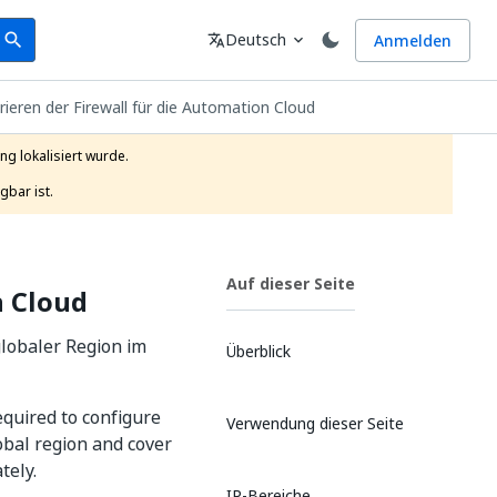
earch
Sprache
Deutsch
Anmelden
search
translate
expand_more
rieren der Firewall für die Automation Cloud
g lokalisiert wurde.

gbar ist.
Auf dieser Seite
n Cloud
globaler Region im
Überblick
equired to configure
Verwendung dieser Seite
obal region and cover
tely.
IP-Bereiche