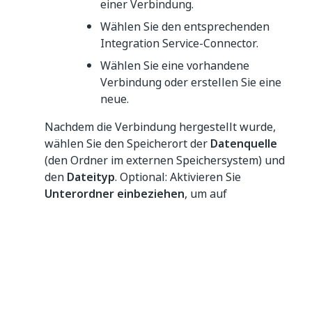
einer Verbindung.
Wählen Sie den entsprechenden
Integration Service-Connector.
Wählen Sie eine vorhandene
Verbindung oder erstellen Sie eine
neue.
Nachdem die Verbindung hergestellt wurde,
wählen Sie den Speicherort der
Datenquelle
(den Ordner im externen Speichersystem) und
den
Dateityp
. Optional: Aktivieren Sie
Unterordner einbeziehen
, um auf
verschachtelte Verzeichnisse zuzugreifen.
Geben Sie unter
Zusätzliche Einstellungen
das
Ingestionsmuster an:
Basic
– Liest textbasierte Dokumente ein.
Erweitert
– Erfasst sowohl bildbasierte